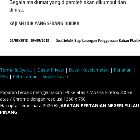
Segala maklumat yang diperoleh akan dikumpul dan
dinilai.
KAJI SELIDIK YANG SEDANG DIBUKA
02/08/2018 - 09/09/2018 |
Soal Selidik Bagi Larangan Penggunaan Bahan Plasti
Terma & Syarat
|
Dasar Privasi
|
Dasar Keselamatan
|
Penafian
|
RSS
|
Peta Laman
|
Soalan Lazim
Paparan terbaik menggunakan IE9 ke atas / Mozilla Firefox 3.0 ke
atas / Chrome dengan resolusi 1360 x 768
Hakcipta Terpelihara 2020 ©
JABATAN PERTANIAN NEGERI PULAU
PINANG