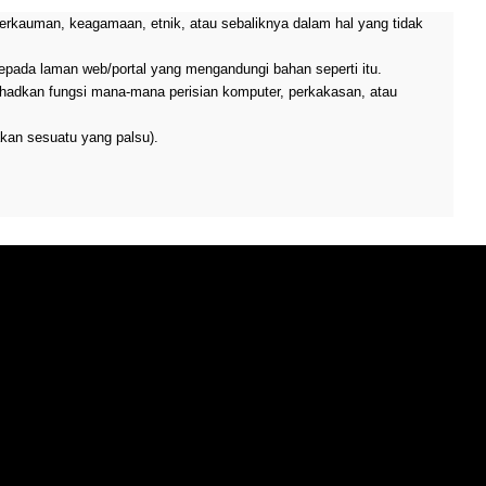
perkauman, keagamaan, etnik, atau sebaliknya dalam hal yang tidak
epada laman web/portal yang mengandungi bahan seperti itu.
hadkan fungsi mana-mana perisian komputer, perkakasan, atau
kan sesuatu yang palsu).