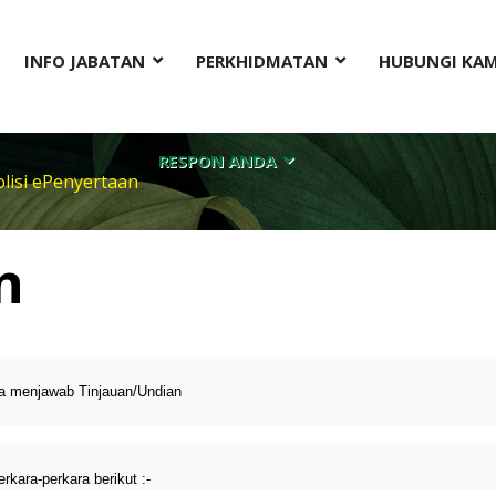
INFO JABATAN
PERKHIDMATAN
HUBUNGI KAM
RESPON ANDA
olisi ePenyertaan
n
sa menjawab Tinjauan/Undian
kara-perkara berikut :-