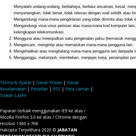
Menyalahi undang-undang, berbahaya, berbaur ancaman, kesat, mengan
menyenangkan, tidak benar, tidak relevan dengan soal selidik atau t
Mengandungi mana-mana pengiklanan yang tidak diminta atau tidak d
Mengandungi virus-virus perisian atau mana-mana kod komputer lai
kelengkapan telekomunikasi.
2. Mengguna atau mewujudkan satu pengenalan palsu (termasuk menggu
3. Mengancam, mengintip atau memalukan mana-mana pengguna lain.
4. Mengehadkan atau menghalang mana-mana pengguna lain daripada m
5. Mengganggu, melumpuh, membeban, menjejas kerja, penampilan porta
Terma & Syarat
|
Dasar Privasi
|
Dasar
Keselamatan
|
Penafian
|
RSS
|
Peta Laman
|
Soalan Lazim
Paparan terbaik menggunakan IE9 ke atas /
Mozilla Firefox 3.0 ke atas / Chrome dengan
resolusi 1360 x 768
Hakcipta Terpelihara 2020 ©
JABATAN