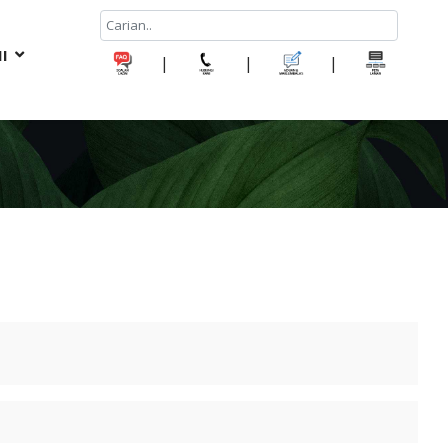
I
|
|
|