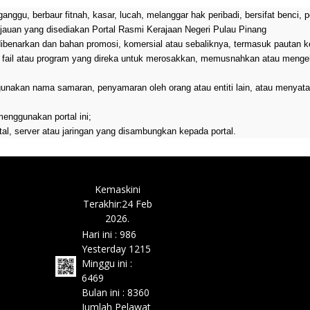
ggu, berbaur fitnah, kasar, lucah, melanggar hak peribadi, bersifat benci, 
injauan yang disediakan Portal Rasmi Kerajaan Negeri Pulau Pinang
ibenarkan dan bahan promosi, komersial atau sebaliknya, termasuk pautan k
n, fail atau program yang direka untuk merosakkan, memusnahkan atau menge
nakan nama samaran, penyamaran oleh orang atau entiti lain, atau menyata
enggunakan portal ini;
l, server atau jaringan yang disambungkan kepada portal.
Kemaskini
Terakhir:24 Feb
2026.
Hari ini :
986
Yesterday
1215
Minggu ini :
6469
Bulan ini :
8360
Jumlah Pelawat