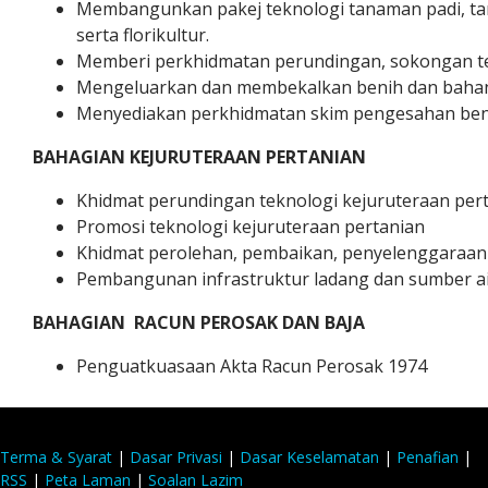
Membangunkan pakej teknologi tanaman padi, tan
serta florikultur.
Memberi perkhidmatan perundingan, sokongan te
Mengeluarkan dan membekalkan benih dan bahan
Menyediakan perkhidmatan skim pengesahan benih
BAHAGIAN
KEJURUTERAAN PERTANIAN
Khidmat perundingan teknologi kejuruteraan per
Promosi teknologi kejuruteraan pertanian
Khidmat perolehan, pembaikan, penyelenggaraan 
Pembangunan infrastruktur ladang dan sumber ai
BAHAGIAN
RACUN PEROSAK DAN BAJA
Penguatkuasaan Akta Racun Perosak 1974
Terma & Syarat
|
Dasar Privasi
|
Dasar Keselamatan
|
Penafian
|
RSS
|
Peta Laman
|
Soalan Lazim