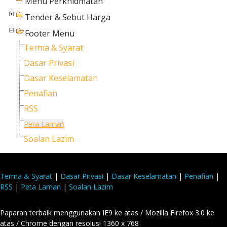
Menu Perkhidmatan
Tender & Sebut Harga
Footer Menu
Terma & Syarat
Dasar Privasi
Dasar Keselamatan
Penafian
RSS
Peta Laman
Soalan Lazim
Terma & Syarat
|
Dasar Privasi
|
Dasar Keselamatan
|
Penafian
|
RSS
|
Peta Laman
|
Soalan Lazim
Paparan terbaik menggunakan IE9 ke atas / Mozilla Firefox 3.0 ke
atas / Chrome dengan resolusi 1360 x 768