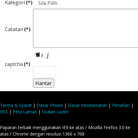
Kategori
(*)
Catatan
(*)
captcha
(*)
Terma & Syarat
|
Dasar Privasi
|
Dasar Keselamatan
|
Penafian
|
RSS
|
Peta Laman
|
Soalan Lazim
Paparan terbaik menggunakan IE9 ke atas / Mozilla Firefox 3.0 ke
atas / Chrome dengan resolusi 1360 x 768