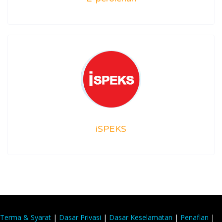
iSPEKS
Terma & Syarat
|
Dasar Privasi
|
Dasar Keselamatan
|
Penafian
|