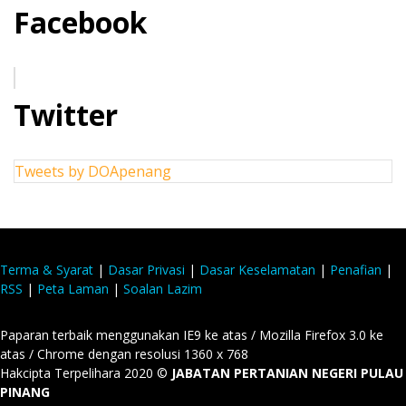
Facebook
Twitter
Tweets by DOApenang
Terma & Syarat
|
Dasar Privasi
|
Dasar Keselamatan
|
Penafian
|
RSS
|
Peta Laman
|
Soalan Lazim
Paparan terbaik menggunakan IE9 ke atas / Mozilla Firefox 3.0 ke
atas / Chrome dengan resolusi 1360 x 768
Hakcipta Terpelihara 2020 ©
JABATAN PERTANIAN NEGERI PULAU
PINANG