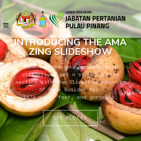
INTRODUCING
I
N
T
R
O
D
U
C
I
N
G
T
H
E
A
M
A
Z
I
N
G
S
L
I
D
E
S
H
O
W
Want to make your website more
attractive? Get a stunning hero
section with the Slideshow addon in
SP Page Builder Pro.
It’s easy, fast, and gorgeous.
SEE BLOCKS