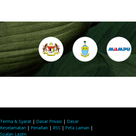
Terma & Syarat
|
Dasar Privasi
|
Dasar
Keselamatan
|
Penafian
|
RSS
|
Peta Laman
|
Soalan Lazim