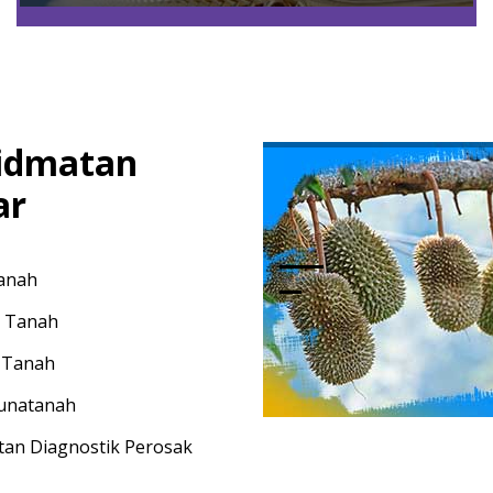
idmatan
ar
anah
 Tanah
 Tanah
unatanah
an Diagnostik Perosak