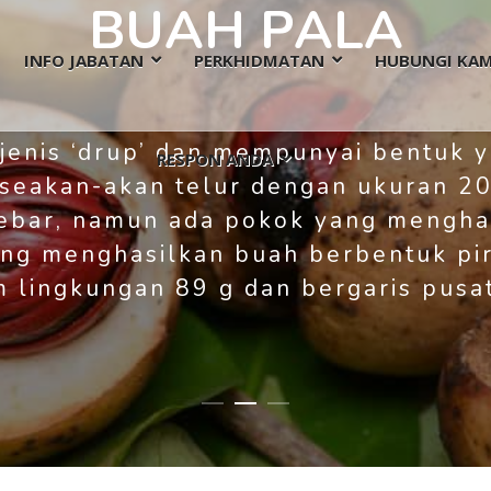
B
U
A
H
P
A
L
A
INFO JABATAN
PERKHIDMATAN
HUBUNGI KAM
 jenis ‘drup’ dan mempunyai bentuk y
RESPON ANDA
 seakan-akan telur dengan ukuran 20
lebar, namun ada pokok yang mengha
ang menghasilkan buah berbentuk pir
m lingkungan 89 g dan bergaris pusat